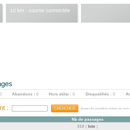
10 km - course connectée
ages
0
Abandons :
0
Hors délai :
0
Disqualifiés :
0
Ar
t :
CHERCHER
(entrez les premières lettres du no
Nb de passages
310
(
liste
)