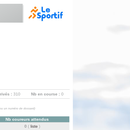
rivés :
310
Nb en course :
0
m ou un numéro de dossard)
Nb coureurs attendus
0
(
liste
)