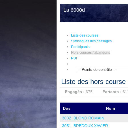
La 6000d
Liste des courses
Statistiques des passages
Participants
Hors courses / abandons
PDF
Liste des hors course
Engagés :
675
Partants :
61
Dos
Nom
3032
BLOND ROMAIN
3051
BREDOUX XAVIER