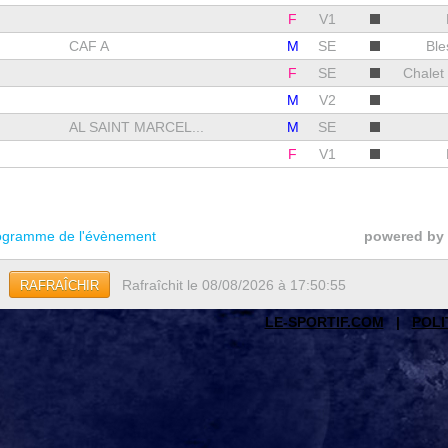
F
V1
CAF A
M
SE
Ble
F
SE
Chalet 
M
V2
AL SAINT MARCEL...
M
SE
F
V1
gramme de l'évènement
powered by
Rafraîchit le 08/08/2026 à 17:50:55
RAFRAÎCHIR
LE-SPORTIF.COM
|
POLI