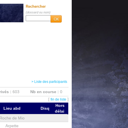
Rechercher
(dossard ou nom)
OK
> Liste des participants
rivés :
603
Nb en course :
0
[
]
fin de liste
Hors
Lieu abd
Disq
délai
Roche de Mio
Arpette