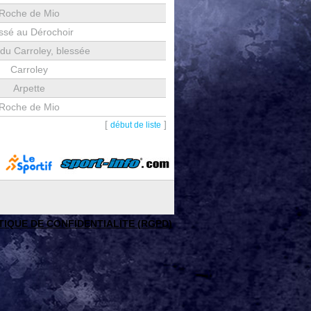
Roche de Mio
ssé au Dérochoir
du Carroley, blessée
Carroley
Arpette
Roche de Mio
[
]
début de liste
TIQUE DE CONFIDENTIALITE (RGPD)