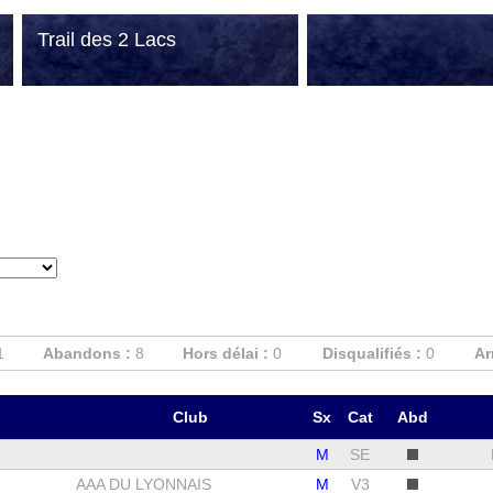
Trail des 2 Lacs
1
Abandons :
8
Hors délai :
0
Disqualifiés :
0
Ar
Club
Sx
Cat
Abd
M
SE
AAA DU LYONNAIS
M
V3