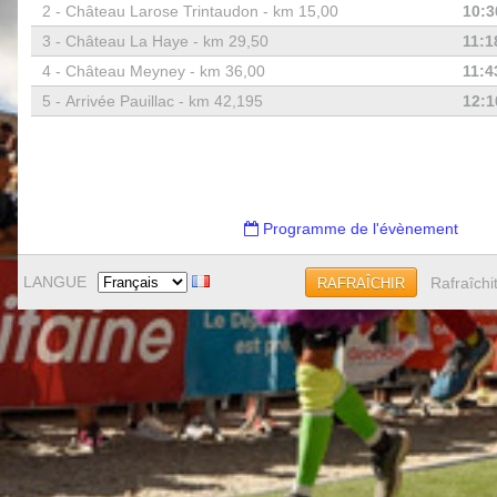
2 -
Château Larose Trintaudon - km 15,00
10:3
3 -
Château La Haye - km 29,50
11:1
4 -
Château Meyney - km 36,00
11:4
5 -
Arrivée Pauillac - km 42,195
12:1
Programme de l'évènement
LANGUE
Rafraîchi
RAFRAÎCHIR