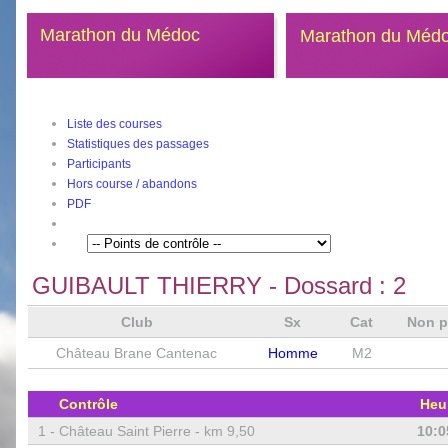
Marathon du Médoc
Marathon du Méd
Liste des courses
Statistiques des passages
Participants
Hors course / abandons
PDF
GUIBAULT THIERRY
- Dossard :
2
Club
Sx
Cat
Non p
Château Brane Cantenac
Homme
M2
Contrôle
Heu
1 -
Château Saint Pierre - km 9,50
10:0