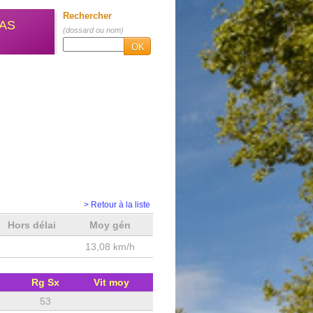
Rechercher
AS
(dossard ou nom)
OK
> Retour à la liste
Hors délai
Moy gén
13,08 km/h
Rg Sx
Vit moy
53