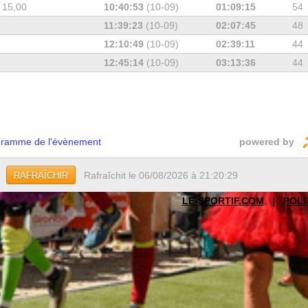
 15,00
10:40:53
(10-09)
01:09:15
54
11:39:23
(10-09)
02:07:45
48
12:10:49
(10-09)
02:39:11
44
12:45:14
(10-09)
03:13:36
44
ramme de l'évènement
powered by
Rafraîchit le 06/08/2026 à 21:20:29
RAFRAÎCHIR
LE-SPORTIF.COM
|
POLI