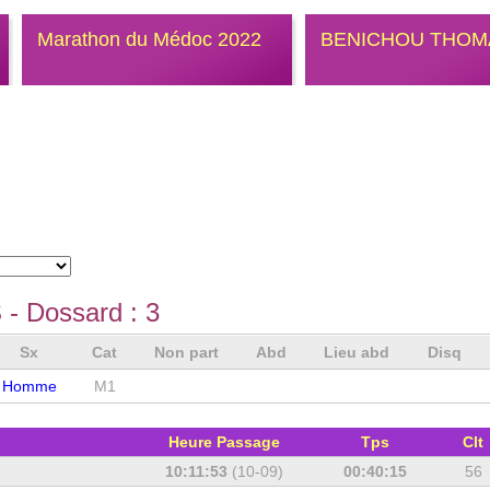
Marathon du Médoc 2022
BENICHOU THOM
S
- Dossard :
3
Sx
Cat
Non part
Abd
Lieu abd
Disq
Homme
M1
Heure Passage
Tps
Clt
10:11:53
(10-09)
00:40:15
56