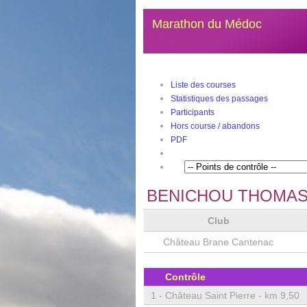
Marathon du Médoc
Liste des courses
Statistiques des passages
Participants
Hors course / abandons
PDF
BENICHOU THOMA
Club
Château Brane Cantenac
Contrôle
1 -
Château Saint Pierre - km 9,50