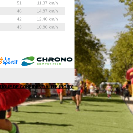
51
11,37 km/h
46
14,87 km/h
42
12,40 km/h
43
10,80 km/h
TIQUE DE CONFIDENTIALITE (RGPD)