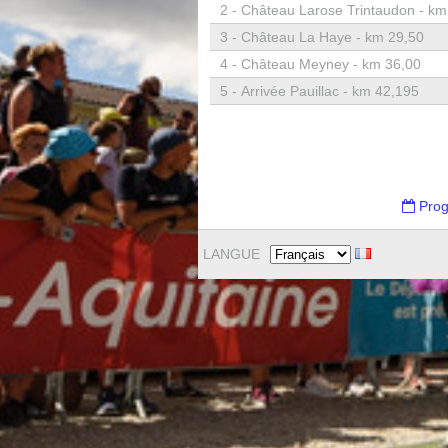
2 -
Château Larose Trintaudon - km
3 -
Château La Haye - km 29,50
4 -
Château Meyney - km 36,00
5 -
Arrivée Pauillac - km 42,195
Prog
LANGUE