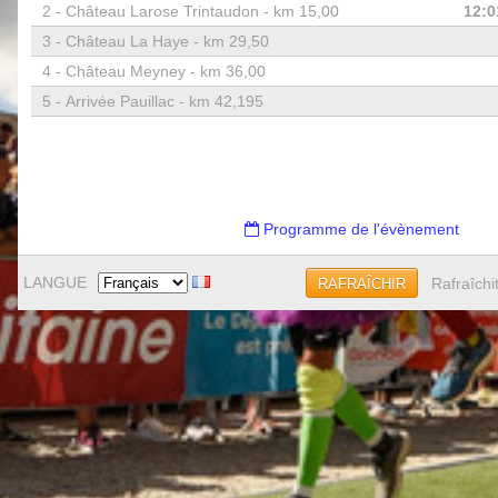
2 -
Château Larose Trintaudon - km 15,00
12:0
3 -
Château La Haye - km 29,50
4 -
Château Meyney - km 36,00
5 -
Arrivée Pauillac - km 42,195
Programme de l'évènement
LANGUE
Rafraîchi
RAFRAÎCHIR