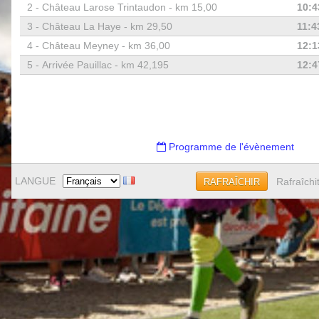
2 -
Château Larose Trintaudon - km 15,00
10:4
3 -
Château La Haye - km 29,50
11:4
4 -
Château Meyney - km 36,00
12:1
5 -
Arrivée Pauillac - km 42,195
12:4
Programme de l'évènement
LANGUE
Rafraîchi
RAFRAÎCHIR