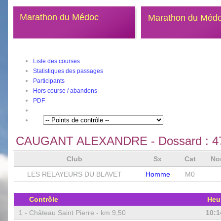
Marathon du Médoc
Marathon du Méd
Liste des courses
Statistiques des passages
Participants
Hors course / abandons
PDF
CAUGANT ALEXANDRE
- Dossard :
4
Club
Sx
Cat
No
LES RELAYEURS DU BLAVET
Homme
M0
Contrôle
Heu
1 -
Château Saint Pierre - km 9,50
10:1