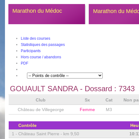
Marathon du Médoc
Marathon du Méd
Liste des courses
Statistiques des passages
Participants
Hors course / abandons
PDF
GOUAULT SANDRA
- Dossard :
7343
Club
Sx
Cat
Non pa
Château de Villegeorge
Femme
M3
Contrôle
Heu
1 -
Château Saint Pierre - km 9,50
10:1