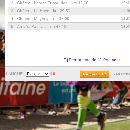
2 -
Château Larose Trintaudon - km 15,00
10:4
3 -
Château La Haye - km 29,50
11:3
4 -
Château Meyney - km 36,00
12:0
5 -
Arrivée Pauillac - km 42,195
12:4
Programme de l'évènement
LANGUE
Rafraîchi
RAFRAÎCHIR