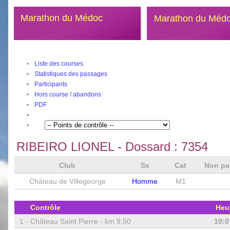
Marathon du Médoc
Marathon du Méd
Liste des courses
Statistiques des passages
Participants
Hors course / abandons
PDF
RIBEIRO LIONEL
- Dossard :
7354
Club
Sx
Cat
Non pa
Château de Villegeorge
Homme
M1
Contrôle
Heu
1 -
Château Saint Pierre - km 9,50
10:0