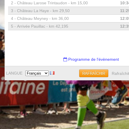
2 -
Château Larose Trintaudon - km 15,00
10:3
3 -
Château La Haye - km 29,50
11:2
4 -
Château Meyney - km 36,00
12:0
5 -
Arrivée Pauillac - km 42,195
12:3
Programme de l'évènement
LANGUE
Rafraîchi
RAFRAÎCHIR