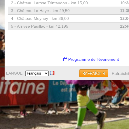
2 -
Château Larose Trintaudon - km 15,00
10:3
3 -
Château La Haye - km 29,50
11:3
4 -
Château Meyney - km 36,00
12:0
5 -
Arrivée Pauillac - km 42,195
12:4
Programme de l'évènement
LANGUE
Rafraîchi
RAFRAÎCHIR