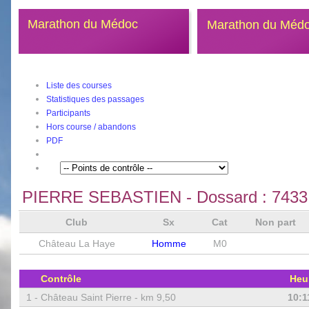
Marathon du Médoc
Marathon du Méd
Liste des courses
Statistiques des passages
Participants
Hors course / abandons
PDF
PIERRE SEBASTIEN
- Dossard :
7433
Club
Sx
Cat
Non part
Château La Haye
Homme
M0
Contrôle
Heu
1 -
Château Saint Pierre - km 9,50
10:1