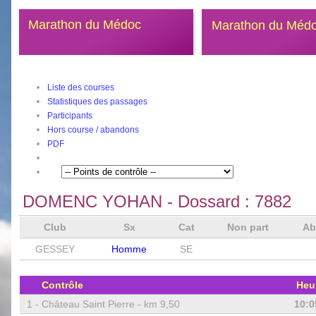
Marathon du Médoc
Marathon du Méd
Liste des courses
Statistiques des passages
Participants
Hors course / abandons
PDF
DOMENC YOHAN
- Dossard :
7882
Club
Sx
Cat
Non part
A
GESSEY
Homme
SE
Contrôle
Heu
1 -
Château Saint Pierre - km 9,50
10:0