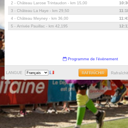
2 -
Château Larose Trintaudon - km 15,00
10:3
3 -
Château La Haye - km 29,50
11:1
4 -
Château Meyney - km 36,00
11:4
5 -
Arrivée Pauillac - km 42,195
12:1
Programme de l'évènement
LANGUE
Rafraîchi
RAFRAÎCHIR