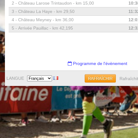
2 -
Château Larose Trintaudon - km 15,00
10:3
3 -
Château La Haye - km 29,50
11:3
4 -
Château Meyney - km 36,00
12:0
5 -
Arrivée Pauillac - km 42,195
12:3
Programme de l'évènement
LANGUE
Rafraîchi
RAFRAÎCHIR