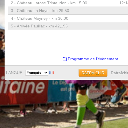
2 -
Château Larose Trintaudon - km 15,00
12:1
3 -
Château La Haye - km 29,50
4 -
Château Meyney - km 36,00
5 -
Arrivée Pauillac - km 42,195
Programme de l'évènement
LANGUE
Rafraîchi
RAFRAÎCHIR