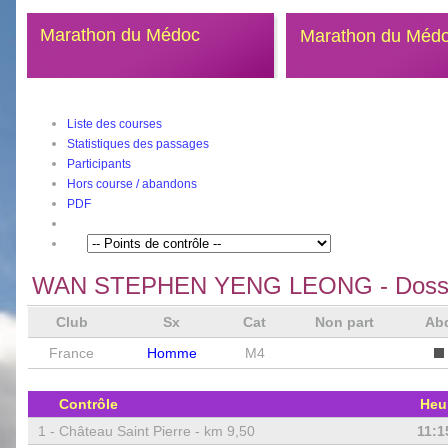
Marathon du Médoc
Marathon du Méd
Liste des courses
Statistiques des passages
Participants
Hors course / abandons
PDF
WAN STEPHEN YENG LEONG
- Doss
Club
Sx
Cat
Non part
Ab
France
Homme
M4
Contrôle
Heu
1 -
Château Saint Pierre - km 9,50
11:1