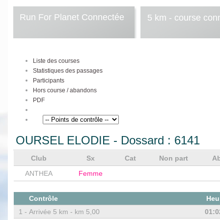
Run For Planet Connectée
5 km - course con
Liste des courses
Statistiques des passages
Participants
Hors course / abandons
PDF
OURSEL ELODIE
- Dossard :
6141
Club
Sx
Cat
Non part
A
ANTHEA
Femme
Contrôle
Heu
1 -
Arrivée 5 km - km 5,00
01:0