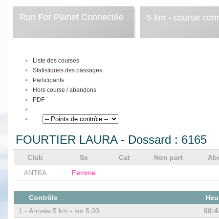
Run For Planet Connectée
5 km - course con
Liste des courses
Statistiques des passages
Participants
Hors course / abandons
PDF
FOURTIER LAURA
- Dossard :
6165
Club
Sx
Cat
Non part
Ab
ANTEA
Femme
Contrôle
Heu
1 -
Arrivée 5 km - km 5,00
00:4