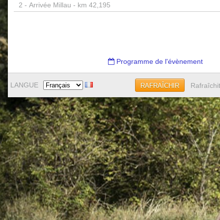
2 -
Arrivée Millau - km 42,195
Programme de l'évènement
LANGUE
Rafraîchi
RAFRAÎCHIR