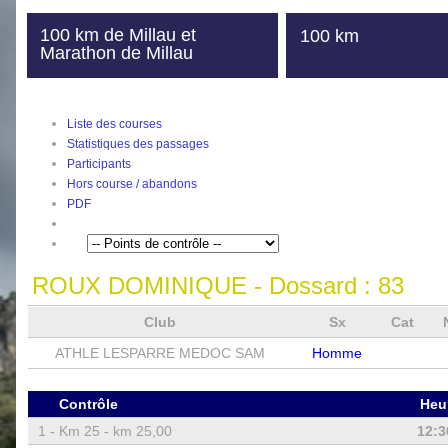
100 km de Millau et
100 km
Marathon de Millau
Liste des courses
Statistiques des passages
Participants
Hors course / abandons
PDF
ROUX DOMINIQUE
- Dossard :
83
Club
Sx
Cat
ATHLE LESPARRE MEDOC SAM
Homme
Contrôle
Heu
1 -
Km 25 - km 25,00
12:3