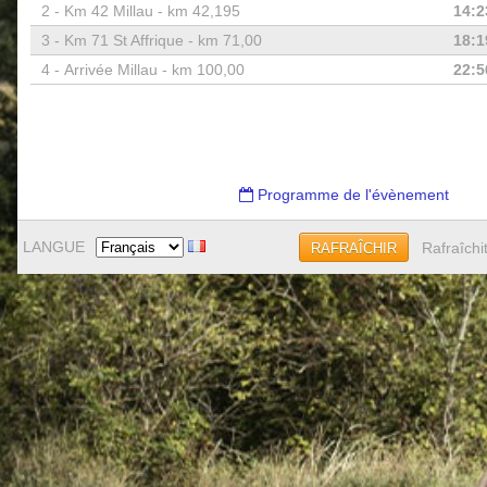
2 -
Km 42 Millau - km 42,195
14:2
3 -
Km 71 St Affrique - km 71,00
18:1
4 -
Arrivée Millau - km 100,00
22:5
Programme de l'évènement
LANGUE
Rafraîchi
RAFRAÎCHIR