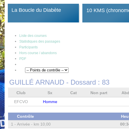
La Boucle du Diabète
10 KMS (chronomé
Liste des courses
Statistiques des passages
Participants
Hors course / abandons
PDF
GUILLÉ ARNAUD
- Dossard :
83
Club
Sx
Cat
Non part
Ab
EFCVO
Homme
Contrôle
Heu
1 -
Arrivée - km 10,00
00:3