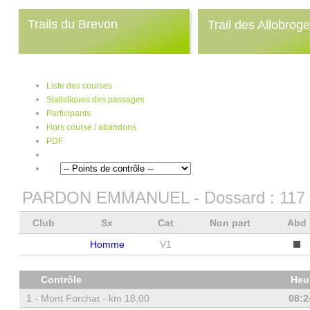
Trails du Brevon
Trail des Allobrog
Liste des courses
Statistiques des passages
Participants
Hors course / abandons
PDF
PARDON EMMANUEL
- Dossard :
117
Club
Sx
Cat
Non part
Abd
Homme
V1
Contrôle
Heu
1 -
Mont Forchat - km 18,00
08:2