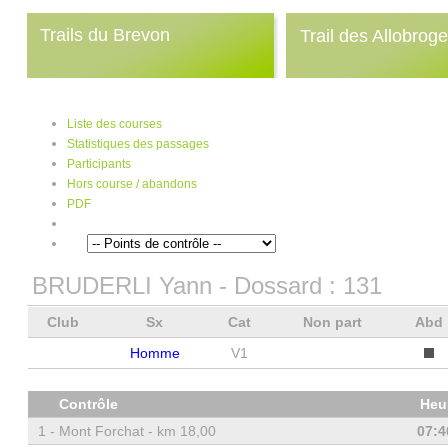
Trails du Brevon
Trail des Allobrog
Liste des courses
Statistiques des passages
Participants
Hors course / abandons
PDF
BRUDERLI Yann
- Dossard :
131
Club
Sx
Cat
Non part
Abd
Homme
V1
Contrôle
Heu
1 -
Mont Forchat - km 18,00
07:4