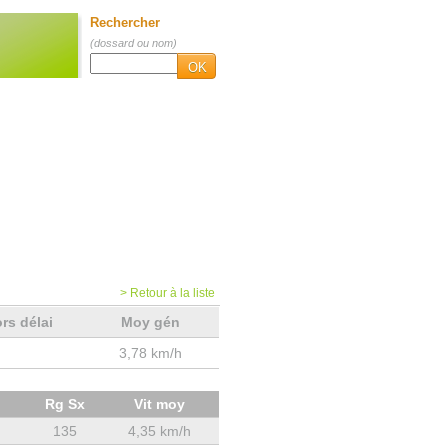
Rechercher
(dossard ou nom)
OK
> Retour à la liste
rs délai
Moy gén
3,78 km/h
Rg Sx
Vit moy
135
4,35 km/h