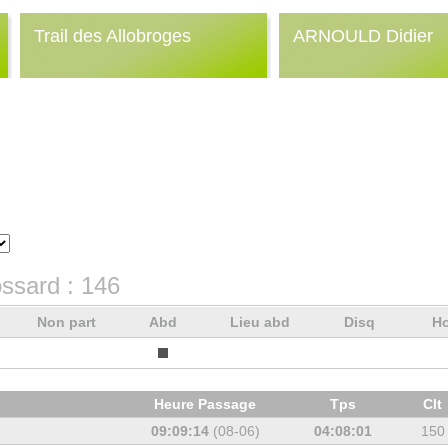
Trail des Allobroges
ARNOULD Didier
ssard :
146
Non part
Abd
Lieu abd
Disq
Ho
Heure Passage
Tps
Clt
09:09:14
(08-06)
04:08:01
150