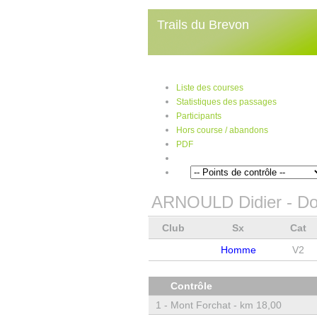
Trails du Brevon
Liste des courses
Statistiques des passages
Participants
Hors course / abandons
PDF
ARNOULD Didier
- Do
Club
Sx
Cat
Homme
V2
Contrôle
1 -
Mont Forchat - km 18,00