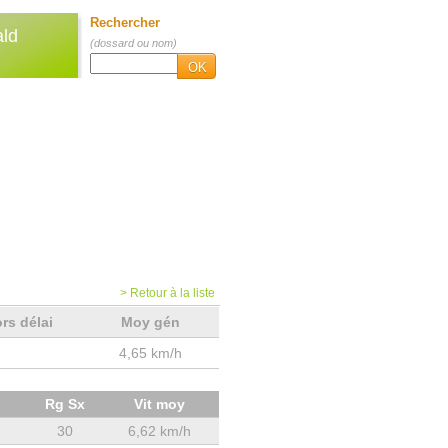
Rechercher
ld
(dossard ou nom)
OK
> Retour à la liste
rs délai
Moy gén
4,65 km/h
Rg Sx
Vit moy
30
6,62 km/h