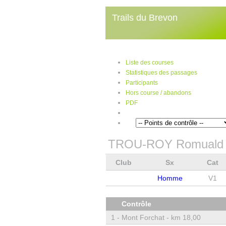
Trails du Brevon
Liste des courses
Statistiques des passages
Participants
Hors course / abandons
PDF
TROU-ROY Romuald
Club
Sx
Cat
Homme
V1
Contrôle
1 -
Mont Forchat - km 18,00