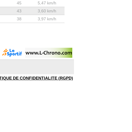
45
5,47 km/h
43
3,60 km/h
38
3,97 km/h
TIQUE DE CONFIDENTIALITE (RGPD)