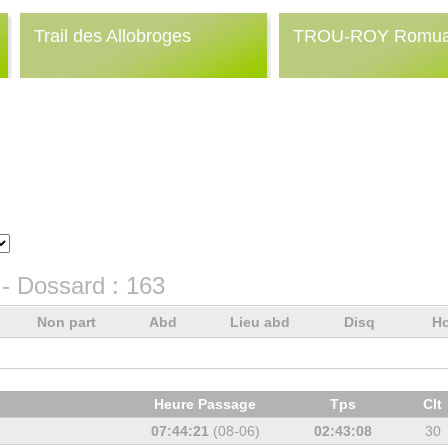
Trail des Allobroges
TROU-ROY Romua
- Dossard :
163
Non part
Abd
Lieu abd
Disq
Ho
Heure Passage
Tps
Clt
07:44:21
(08-06)
02:43:08
30