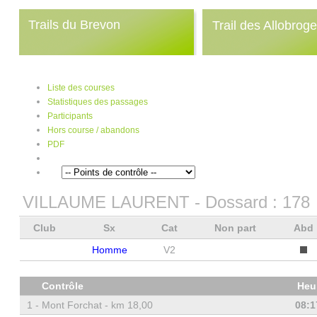
Trails du Brevon
Trail des Allobrog
Liste des courses
Statistiques des passages
Participants
Hors course / abandons
PDF
VILLAUME LAURENT
- Dossard :
178
Club
Sx
Cat
Non part
Abd
Homme
V2
Contrôle
Heu
1 -
Mont Forchat - km 18,00
08:1