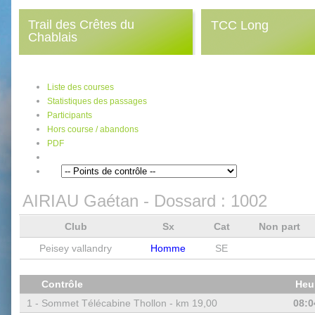
Trail des Crêtes du
TCC Long
Chablais
Liste des courses
Statistiques des passages
Participants
Hors course / abandons
PDF
AIRIAU Gaétan
- Dossard :
1002
Club
Sx
Cat
Non part
Peisey vallandry
Homme
SE
Contrôle
Heu
1 -
Sommet Télécabine Thollon - km 19,00
08:0