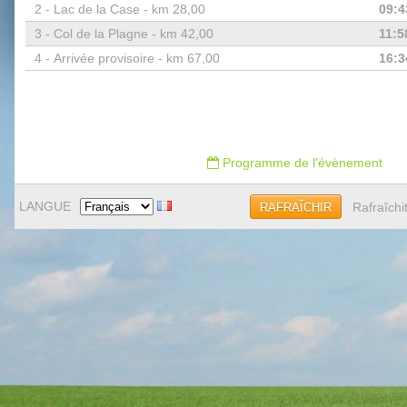
2 -
Lac de la Case - km 28,00
09:4
3 -
Col de la Plagne - km 42,00
11:5
4 -
Arrivée provisoire - km 67,00
16:3
Programme de l'évènement
LANGUE
Rafraîchi
RAFRAÎCHIR