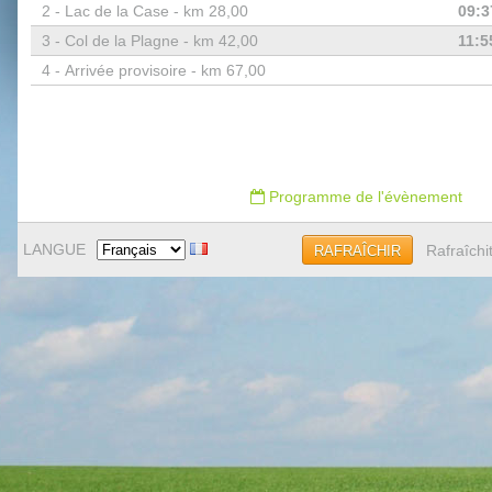
2 -
Lac de la Case - km 28,00
09:3
3 -
Col de la Plagne - km 42,00
11:5
4 -
Arrivée provisoire - km 67,00
Programme de l'évènement
LANGUE
Rafraîchi
RAFRAÎCHIR