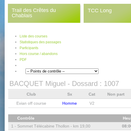
Trail des Crêtes du
TCC Long
Chablais
Liste des courses
Statistiques des passages
Participants
Hors course / abandons
PDF
BACQUET Miguel
- Dossard :
1007
Club
Sx
Cat
Non part
Evian off course
Homme
V2
Contrôle
Heu
1 -
Sommet Télécabine Thollon - km 19,00
08:0