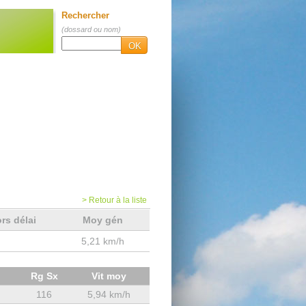
Rechercher
(dossard ou nom)
OK
> Retour à la liste
rs délai
Moy gén
5,21 km/h
Rg Sx
Vit moy
116
5,94 km/h