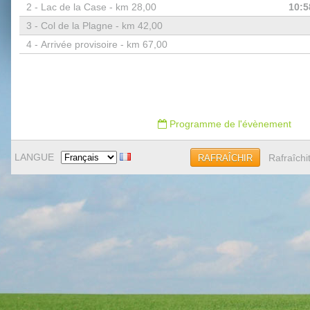
2 -
Lac de la Case - km 28,00
10:5
3 -
Col de la Plagne - km 42,00
4 -
Arrivée provisoire - km 67,00
Programme de l'évènement
LANGUE
Rafraîchi
RAFRAÎCHIR