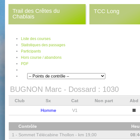
Trail des Crêtes du
TCC Long
Chablais
Liste des courses
Statistiques des passages
Participants
Hors course / abandons
PDF
BUGNON Marc
- Dossard :
1030
Club
Sx
Cat
Non part
Abd
Homme
V1
Contrôle
Heu
1 -
Sommet Télécabine Thollon - km 19,00
08:4