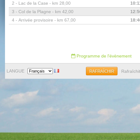
2 -
Lac de la Case - km 28,00
10:1
3 -
Col de la Plagne - km 42,00
12:5
4 -
Arrivée provisoire - km 67,00
18:4
Programme de l'évènement
LANGUE
Rafraîchi
RAFRAÎCHIR