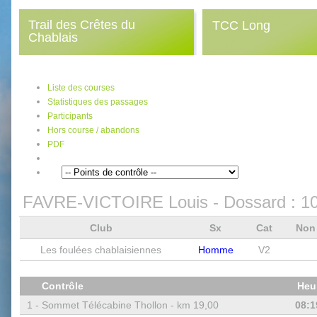
Trail des Crêtes du
TCC Long
Chablais
Liste des courses
Statistiques des passages
Participants
Hors course / abandons
PDF
FAVRE-VICTOIRE Louis
- Dossard :
1
Club
Sx
Cat
Non
Les foulées chablaisiennes
Homme
V2
Contrôle
Heu
1 -
Sommet Télécabine Thollon - km 19,00
08:1