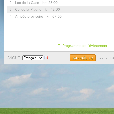
2 -
Lac de la Case - km 28,00
3 -
Col de la Plagne - km 42,00
4 -
Arrivée provisoire - km 67,00
Programme de l'évènement
LANGUE
Rafraîchi
RAFRAÎCHIR