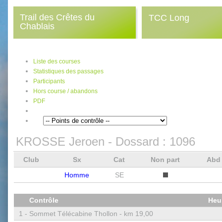
Trail des Crêtes du
TCC Long
Chablais
Liste des courses
Statistiques des passages
Participants
Hors course / abandons
PDF
KROSSE Jeroen
- Dossard :
1096
Club
Sx
Cat
Non part
Ab
Homme
SE
Contrôle
Heu
1 -
Sommet Télécabine Thollon - km 19,00