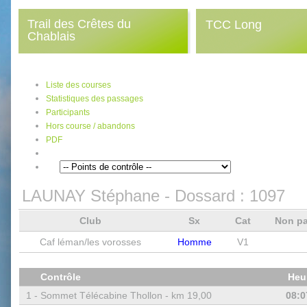
Trail des Crêtes du
TCC Long
Chablais
Liste des courses
Statistiques des passages
Participants
Hors course / abandons
PDF
LAUNAY Stéphane
- Dossard :
1097
Club
Sx
Cat
Non p
Caf léman/les vorosses
Homme
V1
Contrôle
Heu
1 -
Sommet Télécabine Thollon - km 19,00
08:0