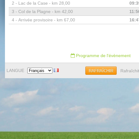
2 -
Lac de la Case - km 28,00
09:3
3 -
Col de la Plagne - km 42,00
11:5
4 -
Arrivée provisoire - km 67,00
16:4
Programme de l'évènement
LANGUE
Rafraîchi
RAFRAÎCHIR