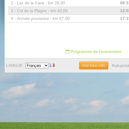
2 -
Lac de la Case - km 28,00
09:3
3 -
Col de la Plagne - km 42,00
12:0
4 -
Arrivée provisoire - km 67,00
17:1
Programme de l'évènement
LANGUE
Rafraîchi
RAFRAÎCHIR