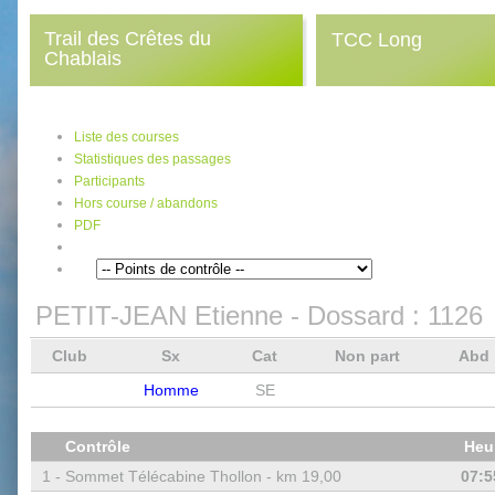
Trail des Crêtes du
TCC Long
Chablais
Liste des courses
Statistiques des passages
Participants
Hors course / abandons
PDF
PETIT-JEAN Etienne
- Dossard :
1126
Club
Sx
Cat
Non part
Abd
Homme
SE
Contrôle
Heu
1 -
Sommet Télécabine Thollon - km 19,00
07:5