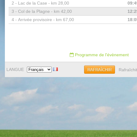
2 -
Lac de la Case - km 28,00
09:4
3 -
Col de la Plagne - km 42,00
12:2
4 -
Arrivée provisoire - km 67,00
18:0
Programme de l'évènement
LANGUE
Rafraîchi
RAFRAÎCHIR