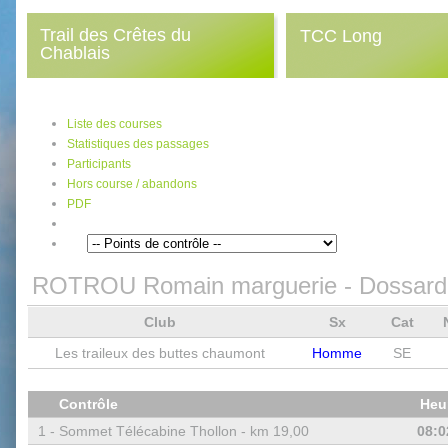
Trail des Crêtes du
TCC Long
Chablais
Liste des courses
Statistiques des passages
Participants
Hors course / abandons
PDF
ROTROU Romain marguerie
- Dossard
Club
Sx
Cat
Les traileux des buttes chaumont
Homme
SE
Contrôle
Heu
1 -
Sommet Télécabine Thollon - km 19,00
08:0