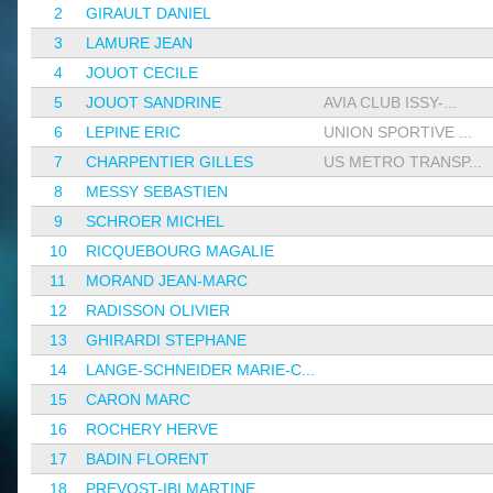
2
GIRAULT DANIEL
3
LAMURE JEAN
4
JOUOT CECILE
5
JOUOT SANDRINE
AVIA CLUB ISSY-...
6
LEPINE ERIC
UNION SPORTIVE ...
7
CHARPENTIER GILLES
US METRO TRANSP...
8
MESSY SEBASTIEN
9
SCHROER MICHEL
10
RICQUEBOURG MAGALIE
11
MORAND JEAN-MARC
12
RADISSON OLIVIER
13
GHIRARDI STEPHANE
14
LANGE-SCHNEIDER MARIE-C...
15
CARON MARC
16
ROCHERY HERVE
17
BADIN FLORENT
18
PREVOST-IBI MARTINE