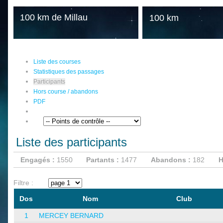
100 km de Millau
100 km
Liste des courses
Statistiques des passages
Participants
Hors course / abandons
PDF
Liste des participants
Engagés :
1550
Partants :
1477
Abandons :
182
H
Filtre :
Dos
Nom
Club
1
MERCEY BERNARD