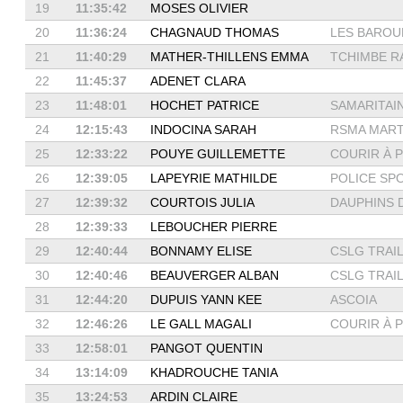
19
11:35:42
MOSES OLIVIER
20
11:36:24
CHAGNAUD THOMAS
LES BAROUD
21
11:40:29
MATHER-THILLENS EMMA
TCHIMBE R
22
11:45:37
ADENET CLARA
23
11:48:01
HOCHET PATRICE
SAMARITAIN
24
12:15:43
INDOCINA SARAH
RSMA MART
25
12:33:22
POUYE GUILLEMETTE
COURIR À P
26
12:39:05
LAPEYRIE MATHILDE
POLICE SP
27
12:39:32
COURTOIS JULIA
DAUPHINS DE
28
12:39:33
LEBOUCHER PIERRE
29
12:40:44
BONNAMY ELISE
CSLG TRAIL 
30
12:40:46
BEAUVERGER ALBAN
CSLG TRAIL 
31
12:44:20
DUPUIS YANN KEE
ASCOIA
32
12:46:26
LE GALL MAGALI
COURIR À P
33
12:58:01
PANGOT QUENTIN
34
13:14:09
KHADROUCHE TANIA
35
13:24:53
ARDIN CLAIRE