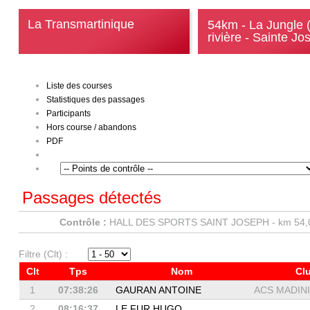
La Transmartinique
54km - La Jungle 
rivière - Sainte Jo
Liste des courses
Statistiques des passages
Participants
Hors course / abandons
PDF
Passages détectés
Contrôle :
HALL DES SPORTS SAINT JOSEPH - km 54,
Filtre (Clt) :
Clt
Tps
Nom
Cl
1
07:38:26
GAURAN ANTOINE
ACS MADINIA
2
08:16:37
LE FUR HUGO