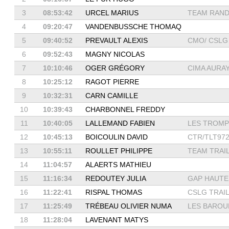
3
08:53:42
URCEL MARIUS
TEAM RAND
4
09:20:47
VANDENBUSSCHE THOMAQ
5
09:40:52
PREVAULT ALEXIS
CMO/ CSLG 
6
09:52:43
MAGNY NICOLAS
7
10:10:46
OGER GRÉGORY
CIMA AURA
8
10:25:12
RAGOT PIERRE
9
10:32:31
CARN CAMILLE
10
10:39:43
CHARBONNEL FREDDY
11
10:40:05
LALLEMAND FABIEN
LES TROMP
12
10:45:13
BOICOULIN DAVID
CTR/TLT97
13
10:55:11
ROULLET PHILIPPE
TEAM TRAI
14
11:04:57
ALAERTS MATHIEU
15
11:16:34
REDOUTEY JULIA
GAP HAUTES
16
11:22:41
RISPAL THOMAS
CSLG TRAIL 
17
11:25:49
TRÉBEAU OLIVIER NUMA
LES BAROUD
18
11:28:04
LAVENANT MATYS