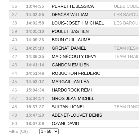
36
13:44:35
PERRETTE JESSICA
UEBB COD
37
14:02:55
DESCAS WILLIAM
LES BAROUD
38
14:02:58
LOUIS-JOSEPH MICHAEL
LES BAROUD
39
14:05:10
POULET BASTIEN
40
14:09:26
BRUN GUILLAUME
41
14:29:19
GRENAT DANIEL
TEAM KESKO
42
14:36:35
MADINÉCOUTY DEVY
TEAM TRAI
43
14:41:14
GANDON EMILIEN
44
14:51:46
ROBUCHON FREDERIC
45
14:53:17
MARGAILLAN LÉA
46
15:04:34
HARDOROCK RÉMI
47
15:34:54
GROS JEAN MICHEL
48
15:37:27
SULTAN LIONEL
TEAM RAND
49
15:47:20
ADENET-LOUVET DENIS
50
16:07:09
OZANI DAVID
Filtre (Clt) :