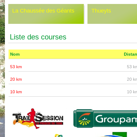
La Chaussée des Géants
Thueyts
Liste des courses
Nom
Dista
53 km
53 k
20 km
20 k
10 km
10 k